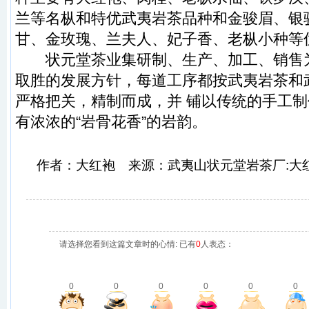
兰
等名枞和特优
武夷岩茶
品种和
金骏眉
、
银
甘
、
金玫瑰
、
兰夫人
、
妃子香
、
老枞小种
等
状元堂
茶业集研制、生产、加工、销售
取胜的发展方针，每道工序都按
武夷岩茶
和
严格把关，精制而成，并 铺以传统的手工
有浓浓的“岩骨花香”的岩韵。
作者：大红袍 来源：武夷山状元堂岩茶厂:大红
请选择您看到这篇文章时的心情: 已有
0
人表态：
0
0
0
0
0
0