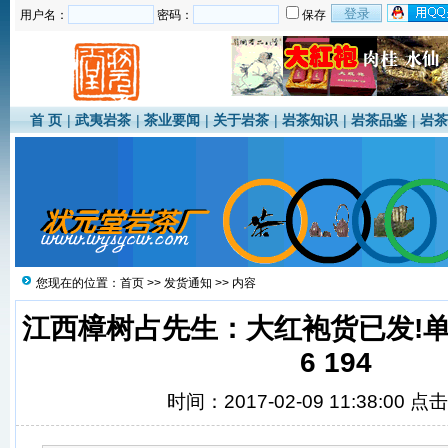
用户名：
密码：
保存
首 页
|
武夷岩茶
|
茶业要闻
|
关于岩茶
|
岩茶知识
|
岩茶品鉴
|
岩茶
您现在的位置：
首页
>>
发货通知
>> 内容
江西樟树占先生：大红袍货已发!单号：
6 194
时间：2017-02-09 11:38:00 点