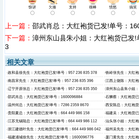
惊讶
欠揍
支持
很棒
愤怒
搞笑
上一篇：
邵武肖总：大红袍货已发!单号：1600
下一篇：
漳州东山县朱小姐：大红袍货已发!单号：6
3
相关文章
·
政和县徐先生：大红袍货已发!单号：957 236 835 378
·
铁岭张先生：大红袍货已发
·
南昌宋先生：大红袍货已发!单号：957 236 835 396
·
江西上饶陈：大红袍货已发
·
辽宁开原张总：大红袍货已发!单号：957 236 835 350
·
漳州东山县朱小姐：大红
3
·
邵武肖总：大红袍货已发!单号：1600096884
·
石狮蔡：大红袍货已发!单
·
温州何总：大红袍货已发!单号：7286 2359 8670
·
西安陈总：大红袍货已发!
·
贵阳夏总：大红袍货已发!单号：664 449 986 158
·
福建吴：大红袍货已发!单
·
江苏无锡陆总：大红袍货已发!单号：664 449 986 112
·
汕头张小姐：大红袍货已发
·
浙江建德叶先生：大红袍货已发!单号：664 449 986 042
·
福州吴先生：大红袍货已发
·
福建浦城徐先生：大红袍货已发!单号：1600096776
·
厦门黄先生：大红袍货已发