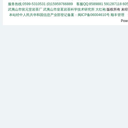
服务热线:0599-5310531 (0)15959766889 客服QQ:8589881 591287118
60
武夷山市状元堂岩茶厂
武夷山市皇茗岩茶科学技术研究所
大红袍
版权所有 未经
本站经中人民共华和国信息产业部登记备案：闽ICP备06004610号
顺丰
管理
法
Pow