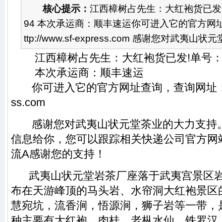
核心提示：
江西樟树占先生：大红袍货已发!单号
94 本次承运商：顺丰速运你可进入它的官方网
ttp://www.sf-express.com 感谢您对武夷山状
江西樟树占先生：
大红袍
货已发!单号：66
本次承运商：顺丰速运
你可进入它的官方网址查询，查询网址
ss.com
感谢您对
武夷山状元堂
茶业的大力支持
信息给你，您可以跟踪相关快递公司官方网
流A感谢您的支持！
武夷山状元堂
岩茶
厂座落于
武夷宫
景区
布在
天游峰
顶的
马头岩
、
水帘洞大红袍
景区
慧宛坑
，
流香涧
，
悟源涧
，
狮子岩
等一带，
种主要有
大红袍
、
肉桂
、
老枞水仙
、
铁罗汉