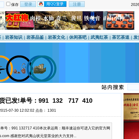
保存
202
茶
|
岩茶知识
|
岩茶品鉴
|
岩茶文化
|
休闲茶吧
|
武夷红茶
|
茶艺茶道
|
发
发!单号：991 132 717 410
15-07-30 12:02:02 点击：
1301
号：991 132717 410本次承运商：顺丰速运你可进入它的官方网
press.com 感谢您对武夷山状元堂茶业的大力支持...