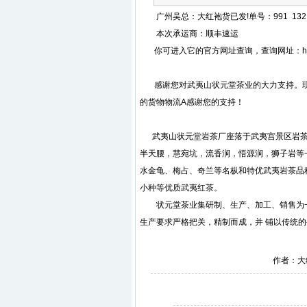
广州吴总：大红袍货已发!单号：991 132 7
本次承运商：顺丰速运
你可进入它的官方网址查询，查询网址：http://ww
感谢您对武夷山状元堂茶业的大力支持。现
的货物物流A感谢您的支持！
武夷山状元堂岩茶厂座落于武夷宫景区岩茶村
半天腰，慧宛坑，流香涧，悟源涧，狮子岩等
水金龟、梅占、奇兰等名枞和特优武夷岩茶品
小种等优质武夷红茶。
状元堂茶业集研制、生产、加工、销售为一
生产要求严格把关，精制而成，并 铺以传统的
作者：大