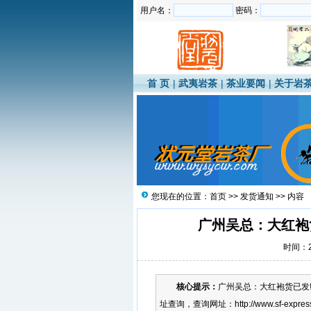
用户名：
密码：
首 页
|
武夷岩茶
|
茶业要闻
|
关于岩
您现在的位置：
首页
>>
发货通知
>> 内容
广州吴总：大红袍货已
时间：20
核心提示：
广州吴总：大红袍货已发!单
址查询，查询网址：http://www.sf-ex