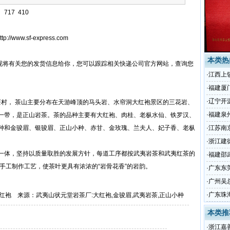
17 410
w.sf-express.com
本类热
将有关您的发货信息给你，您可以跟踪相关快递公司官方网站，查询您
·
江西上饶
61 415
·
福建厦门
61 424
·
辽宁开源
， 茶山主要分布在天游峰顶的马头岩、水帘洞大红袍景区的三花岩、
61 382
·
福建泉州
一带，是正山岩茶。茶的品种主要有大红袍、肉桂、老枞水仙、铁罗汉、
861 373
种和金骏眉、银骏眉、正山小种、赤甘、金玫瑰、兰夫人、妃子香、老枞
·
江苏南京
61 558
·
浙江建德
体，坚持以质量取胜的发展方针，每道工序都按武夷岩茶和武夷红茶的
61 346
·
福建邵武
手工制作工艺，使茶叶更具有浓浓的“岩骨花香”的岩韵。
6130
·
广东东莞
93 189
·
广州吴总
410
·
广东珠海
红袍 来源：武夷山状元堂岩茶厂:大红袍,金骏眉,武夷岩茶,正山小种
93 143
本类推
·
浙江嘉善