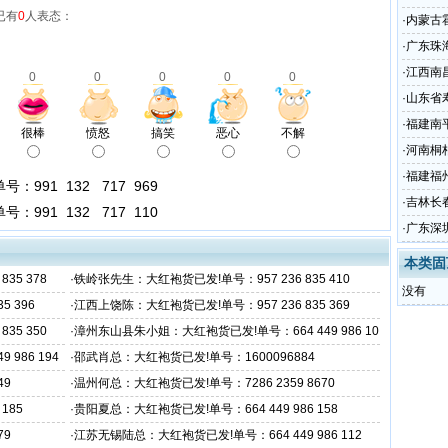
已有
0
人表态：
504 949
·
内蒙古
0 9593 
·
广东珠海
504 976
·
江西南昌
0
0
0
0
0
504 994
·
山东省寿
90 505 
·
福建南平
很棒
愤怒
搞笑
恶心
不解
8 111
·
河南桐柏
46 3730
·
福建福州
991 132 717 969
82 454
·
吉林长春
991 132 717 110
82 376
·
广东深圳
782 418
本类固
35 378
·
铁岭张先生：大红袍货已发!单号：957 236 835 410
没有
 396
·
江西上饶陈：大红袍货已发!单号：957 236 835 369
35 350
·
漳州东山县朱小姐：大红袍货已发!单号：664 449 986 10
3
986 194
·
邵武肖总：大红袍货已发!单号：1600096884
49
·
温州何总：大红袍货已发!单号：7286 2359 8670
185
·
贵阳夏总：大红袍货已发!单号：664 449 986 158
79
·
江苏无锡陆总：大红袍货已发!单号：664 449 986 112